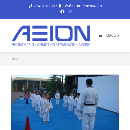
25410 81130 /
Ξάνθη /
Επικοινωνία
Μενού
Blog