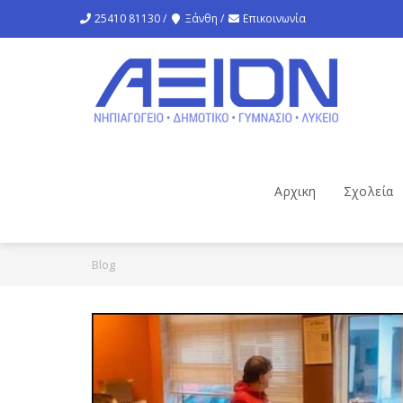
25410 81130 /
Ξάνθη /
Επικοινωνία
Αρχικη
Σχολεία
Blog