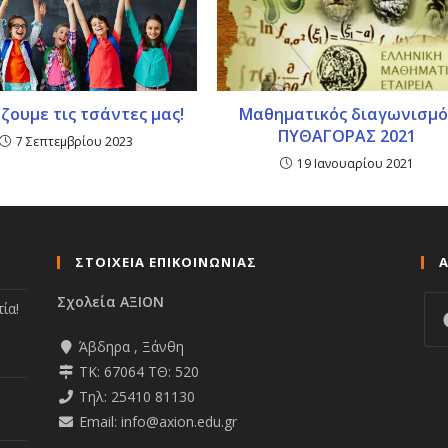
ζουμε τις τσάντες μας!
Μαθηματικός διαγωνισμό
ΠΥΘΑΓΟΡΑΣ 2021
7 Σεπτεμβρίου 2023
19 Ιανουαρίου 2021
ΣΤΟΙΧΕΙΑ ΕΠΙΚΟΙΝΩΝΙΑΣ
Σχολεία ΑΞΙΟΝ
ία!
Άβδηρα , Ξάνθη
ΤΚ: 67064 ΤΘ: 520
Τηλ: 25410 81130
Email: info@axion.edu.gr