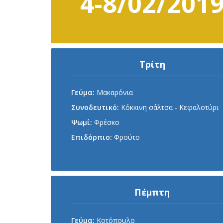
4-8/02/201
Τρίτη
Γεύμα:
Μακαρόνια
Συνοδευτικό:
Κόκκινη σάλτσα - Κεφαλοτύρι
Ψωμί:
Φρέσκο
Επιδόρπιο:
Φρούτο
Πέμπτη
Γεύμα:
Κοτόπουλο