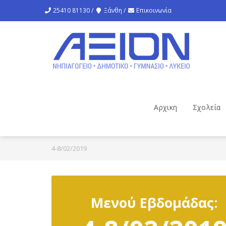
25410 81130 /
Ξάνθη /
Επικοινωνία
Αρχικη
Σχολεία
4-8/02/2019
Μενού Εβδομάδας: