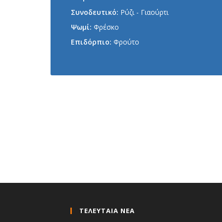
Συνοδευτικό:
Ρύζι - Γιαούρτι
Ψωμί:
Φρέσκο
Επιδόρπιο:
Φρούτο
ΤΕΛΕΥΤΑΙΑ ΝΕΑ