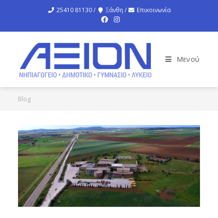
25410 81130 /
Ξάνθη /
Επικοινωνία
Μενού
Blog