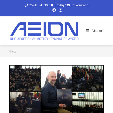
25410 81130 /
Ξάνθη /
Επικοινωνία
Μενού
Blog