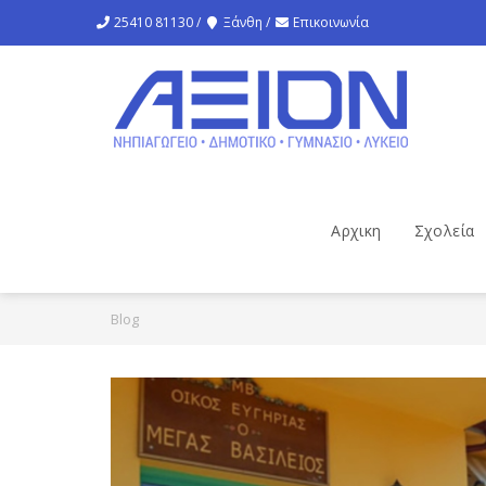
25410 81130 /
Ξάνθη /
Επικοινωνία
Αρχικη
Σχολεία
Blog