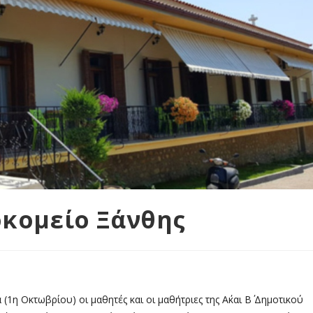
οκομείο Ξάνθης
(1η Οκτωβρίου) οι μαθητές και οι μαθήτριες της Α΄και Β΄ Δημοτικού