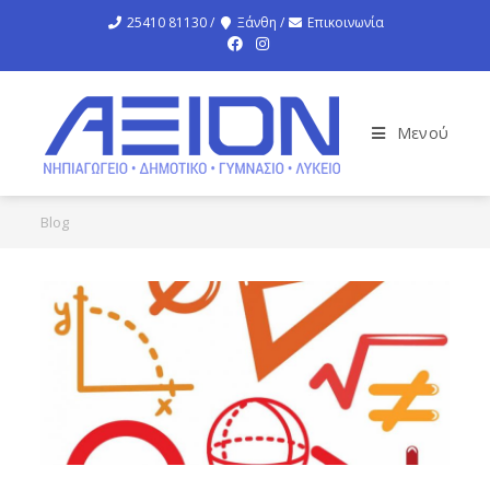
25410 81130 /
Ξάνθη /
Επικοινωνία
Μενού
Blog