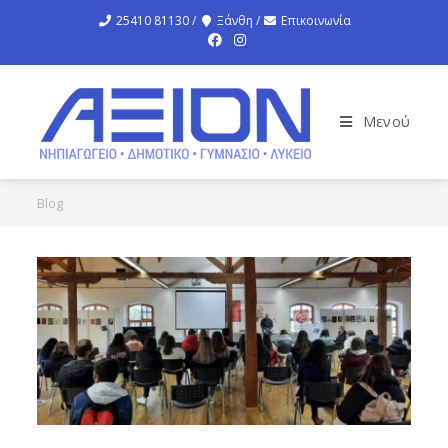
25410 81130 /
Ξάνθη /
Επικοινωνία
Μενού
Blog