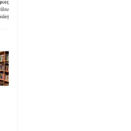
ριες
τίδου
ακάκη