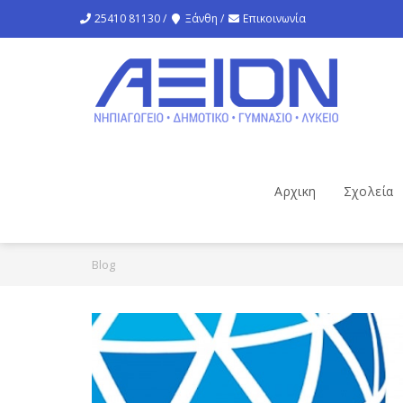
25410 81130 /
Ξάνθη /
Επικοινωνία
Αρχικη
Σχολεία
Blog