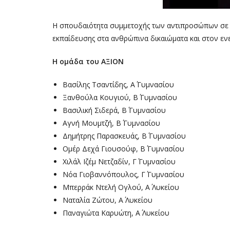
Η σπουδαιότητα συμμετοχής των αντιπροσώπων σε α
εκπαίδευσης στα ανθρώπινα δικαιώματα και στον εν
Η ομάδα του ΑΞΙΟΝ
Βασίλης Τσαντίδης, Α΄ Γυμνασίου
Ξανθούλα Κουγιού, Β΄ Γυμνασίου
Βασιλική Σιδερά, Β΄ Γυμνασίου
Αγνή Μουμτζή, Β΄ Γυμνασίου
Δημήτρης Παρασκευάς, Β΄ Γυμνασίου
Ομέρ Δεχά Γιουσούφ, Β΄ Γυμνασίου
Χιλάλ Ιζέμ Νετζαδίν, Γ΄ Γυμνασίου
Νόα Γιοβαννόπουλος, Γ΄ Γυμνασίου
Μπερράκ Ντελή Ογλού, Α΄ Λυκείου
Ναταλία Ζώτου, Α΄ Λυκείου
Παναγιώτα Καρυώτη, Α΄ Λυκείου