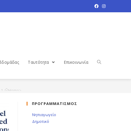
βδομάδας
Ταυτότητα
Επικοινωνία
Home
>
Νέα
>
ΠΡΟΓΡΑΜΜΑΤΙΣΜΟΣ
Anatolia College’s 20th Model United Nations Conference
Νηπιαγωγείο
Δημοτικό