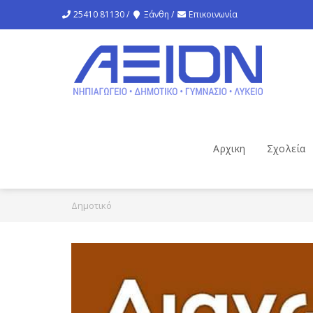
25410 81130 /
Ξάνθη /
Επικοινωνία
Αρχικη
Σχολεία
Δημοτικό