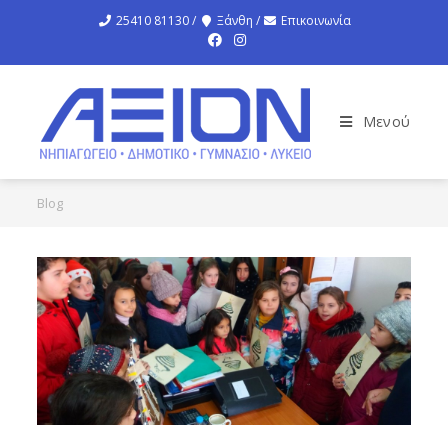
25410 81130 /
Ξάνθη /
Επικοινωνία
Μενού
Blog